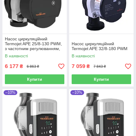
Насос циркуляційний
Termojet APE 25/8-130 PWM,
Насос циркуляційний
з частотним регулюванням,
Termojet APE 32/8-180 PWM
база 130мм
В наявності
В наявності
6 177
7 059
₴
₴
6 863 ₴
7 843 ₴
Купити
Купити
–10%
–10%