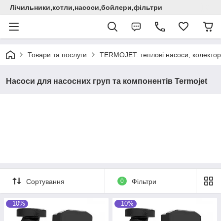
Лічильники,котли,насоси,бойлери,фільтри
Товари та послуги
TERMOJET: теплові насоси, колектори
Насоси для насосних груп та компонентів Termojet
Сортування
0
Фільтри
–10%
–10%