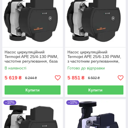
Насос циркуляційний
Насос циркуляційний
Termojet APE 25/4-130 PWM,
Termojet APE 25/6-130 PWM,
частотне регулювання, база
з частотним регулюванням,
130мм
база 130мм, для систем
В наявності
Готово до відправки
опалення
5 619
5 851
₴
₴
6 244 ₴
6 502 ₴
Купити
Купити
–10%
–10%