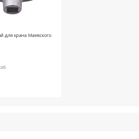
й для крана Маевского
ріб