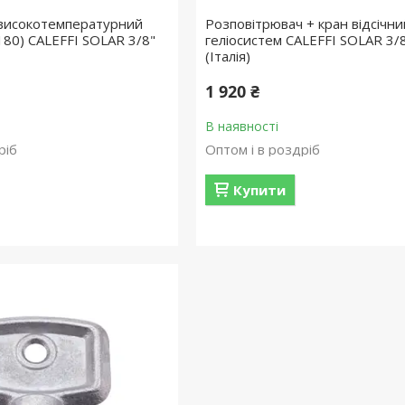
 високотемпературний
Розповітрювач + кран відсічни
180) CALEFFI SOLAR 3/8"
геліосистем CALEFFI SOLAR 3/8
(Італія)
1 920 ₴
В наявності
ріб
Оптом і в роздріб
Купити