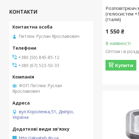
Розповітрюач
КОНТАКТИ
(геліосистем +
(Італія)
1 550 ₴
Питлюк Руслан Ярославович
В наявності
Оптом і в розд
+380 (50) 845-85-12
Купити
+380 (67) 523-50-33
ФОП Питлюк Руслан
Ярославович
вул.Короленка,51, Дніпро,
Україна
http://akvateh.dp.ua