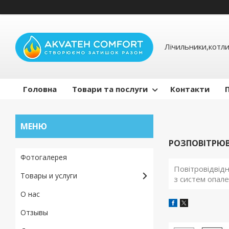
Лічильники,котли
Головна
Товари та послуги
Контакти
РОЗПОВІТРЮВА
Фотогалерея
Повітровідвід
Товары и услуги
з систем опале
О нас
Отзывы