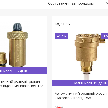
R88
–12%
То
шилось 38 днів
тичний розповітрювач
Залишився 31 день
 з відсічним клапаном 1/2"
Автоматичний розповітрювач 
Giacomini (Італія) R88
619 ₴