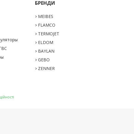
БРЕНДИ
MEIBES
а
FLAMCO
TERMOJET
муляторы
ELDOM
 ГВС
BAYLAN
ры
GEBO
ZENNER
ційності