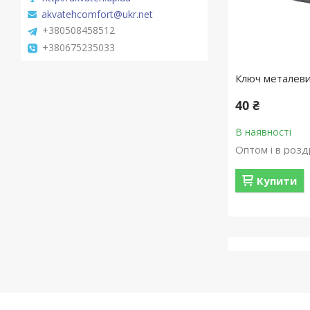
akvatehcomfort@ukr.net
+380508458512
+380675235033
Ключ металеви
40 ₴
В наявності
Оптом і в розд
Купити