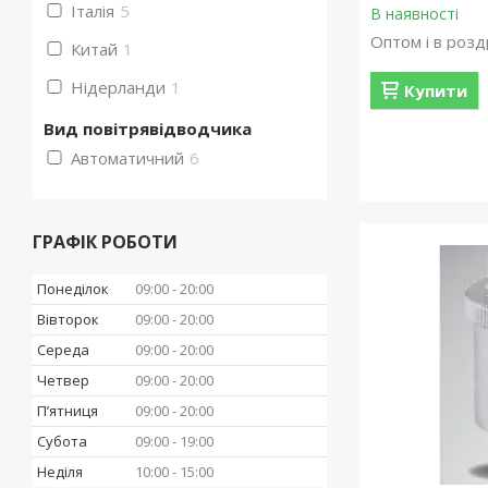
Італія
5
В наявності
Оптом і в розд
Китай
1
Нідерланди
1
Купити
Вид повітрявідводчика
Автоматичний
6
ГРАФІК РОБОТИ
Понеділок
09:00
20:00
Вівторок
09:00
20:00
Середа
09:00
20:00
Четвер
09:00
20:00
Пʼятниця
09:00
20:00
Субота
09:00
19:00
Неділя
10:00
15:00