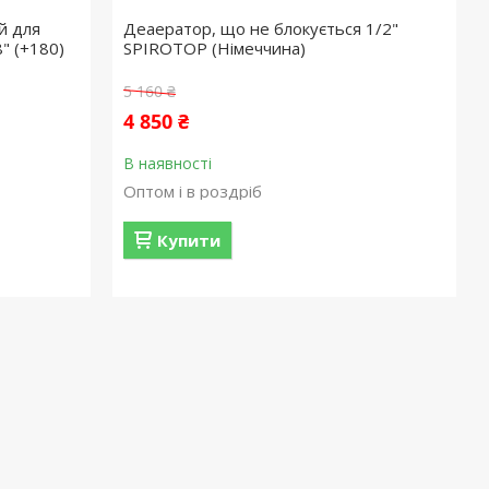
й для
Деаератор, що не блокується 1/2"
" (+180)
SPIROTOP (Німеччина)
5 160 ₴
4 850 ₴
В наявності
Оптом і в роздріб
Купити