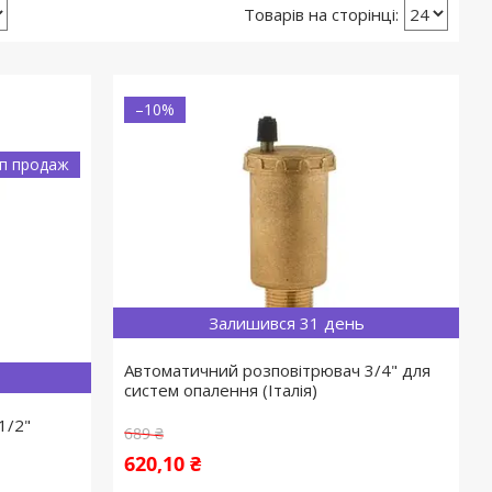
–10%
п продаж
Залишився 31 день
Автоматичний розповітрювач 3/4" для
систем опалення (Італія)
1/2"
689 ₴
620,10 ₴