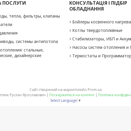
А ПОСЛУГИ
КОНСУЛЬТАЦІЯ І ПІДБІР
ОБЛАДНАННЯ
оды, тепла, фильтры, клапаны
Бойлеры косвенного нагрев
ватели
Котлы твердотопливные
давления
Стабилизаторы, ИБП и Акку
риводы, системы антипотопа
Насосы систем отопления и
отопления: стальные,
еские, дизайнерские
Термостаты и Программато
Сайт створений на маркетплейсі
Prom.ua
ФОП Питлюк Руслан Ярославович |
Поскаржитися на контент
|
Політика конфіден
Select Language
▼