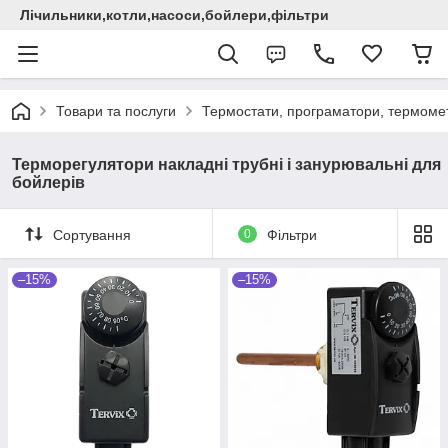
Лічильники,котли,насоси,бойлери,фільтри
Товари та послуги
Термостати, програматори, термомет
Терморегулятори накладні трубні і занурювальні для
бойлерів
Сортування
0
Фільтри
–15%
–15%