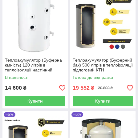
Теплоакумулятор (Буферна
Теплоакумулятор (Буферний
ємність) 120 літрів в
бак) 500 літрів в теплоізоляції
теплоізоляції настінний
підлоговий КТН
ELDOM (Болгарія)
В наявності
Готово до відправки
14 600
19 552
₴
₴
20 800 ₴
Купити
Купити
–6%
–5%