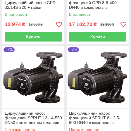
Циркуляційний насос GPD
фланцевий GPD 8-8-400
32/14S-220 + гайки
DN40 в комплекты з
фланцями
В наявності
В наявності
12 974
17 102,70
₴
₴
13 950 ₴
18 390 ₴
Купити
Купити
–7%
–7%
Циркуляційний насос
Циркуляційний насос
фланцевий SPRUT 13-14-550
фланцевий SPRUT 8-12.5-
DN50 з комплектом фланців
600 DN40 в комплекті з
фланцями
Під замовлення
Під замовлення