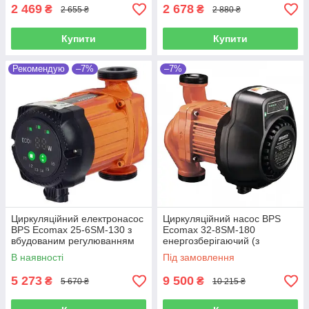
2 469
2 678
₴
₴
2 655 ₴
2 880 ₴
Купити
Купити
Рекомендую
–7%
–7%
Циркуляційний електронасос
Циркуляційний насос BPS
BPS Ecomax 25-6SM-130 з
Ecomax 32-8SM-180
вбудованим регулюванням
енергозберігаючий (з
частоти обертання ротора
частотником)
В наявності
Під замовлення
5 273
9 500
₴
₴
5 670 ₴
10 215 ₴