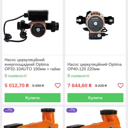
Насос циркуляційний
енергоощадний Optima
Насос циркуляційний Optima
OP32-10AUTO 180мм + гайки
OP40-120 220мм
+ кабель з вилкою
В наявності
В наявності
5 012,70
7 644,60
₴
₴
5 390 ₴
8 220 ₴
Купити
Купити
–7%
–7%