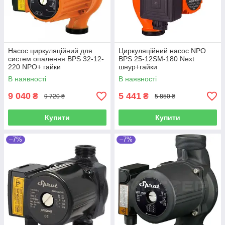
Насос циркуляційний для
Циркуляційний насос NPO
систем опалення BPS 32-12-
BPS 25-12SM-180 Next
220 NPO+ гайки
шнур+гайки
В наявності
В наявності
9 040
5 441
₴
₴
9 720 ₴
5 850 ₴
Купити
Купити
–7%
–7%