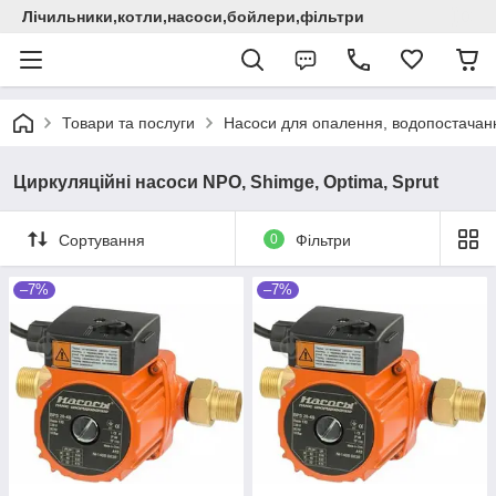
Лічильники,котли,насоси,бойлери,фільтри
Товари та послуги
Насоси для опалення, водопостачання
Циркуляційні насоси NPO, Shimge, Optima, Sprut
Сортування
0
Фільтри
–7%
–7%