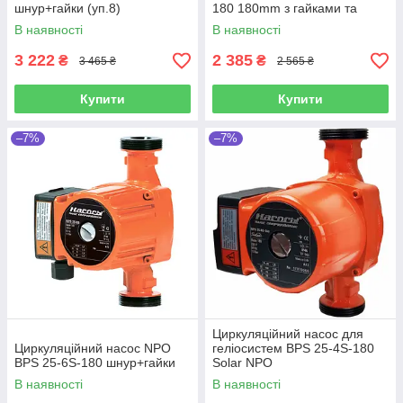
шнур+гайки (уп.8)
180 180mm з гайками та
кабелем
В наявності
В наявності
3 222
2 385
₴
₴
3 465 ₴
2 565 ₴
Купити
Купити
–7%
–7%
Циркуляційний насос для
Циркуляційний насос NPO
геліосистем BPS 25-4S-180
BPS 25-6S-180 шнур+гайки
Solar NPO
В наявності
В наявності