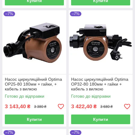
Купити
Купити
–7%
–7%
Насос циркуляційний Optima
Насос циркуляційний Optima
OP25-80 180мм + гайки, +
OP32-80 180мм + гайки +
кабель з вилкою
кабель з вилкою
Готово до відправки
Готово до відправки
3 143,40
3 422,40
₴
₴
3 380 ₴
3 680 ₴
Купити
Купити
–7%
–7%