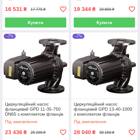
16 531
19 344
₴
₴
17 775 ₴
20 800 ₴
Купити
Купити
–7%
–7%
Циркуляційний насос
Циркуляційний насос
фланцевий GPD 11-35-750
фланцевий GPD 13-40-1000
DN65 з комплектом фланців
з комплектом фланців
Під замовлення
Під замовлення
23 436
28 040
₴
₴
25 200 ₴
30 150 ₴