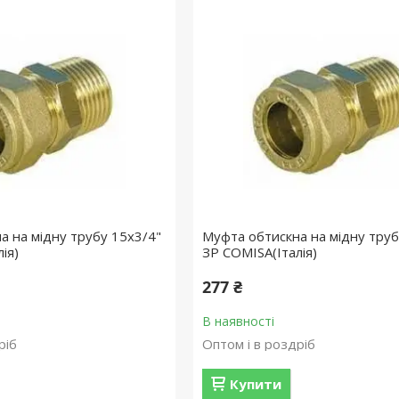
а на мідну трубу 15х3/4"
Муфта обтискна на мідну труб
ія)
ЗР COMISA(Італія)
277 ₴
В наявності
ріб
Оптом і в роздріб
Купити