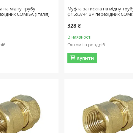
а на мідну трубу
Муфта затискна на мідну труб
хідник COMISA (Італія)
ф15х3/4" ВР перехідник COMIS
328 ₴
В наявності
ріб
Оптом і в роздріб
Купити