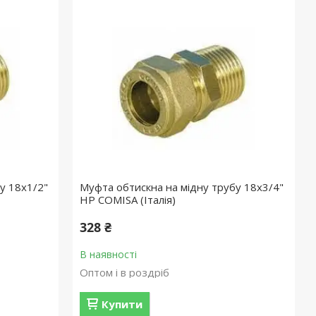
у 18х1/2"
Муфта обтискна на мідну трубу 18х3/4"
НР COMISA (Італія)
328 ₴
В наявності
Оптом і в роздріб
Купити