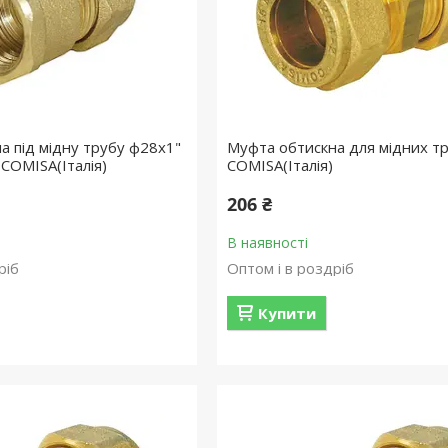
а під мідну трубу ф28х1"
Муфта обтискна для мідних т
COMISA(Італія)
COMISA(Італія)
206 ₴
В наявності
ріб
Оптом і в роздріб
Купити