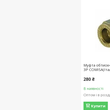
Муфта обтискн
ЗР COMISA(Італ
280 ₴
В наявності
Оптом і в розд
Купити