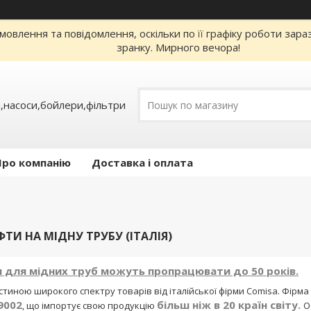
овлення та повідомлення, оскільки по її графіку роботи зар
зранку. Мирного вечора!
,насоси,бойлери,фільтри
Про компанію
Доставка і оплата
ТИ НА МІДНУ ТРУБУ (ІТАЛІЯ)
ги для мідних труб можуть пропрацювати до 50 років.
стиною широкого спектру товарів від італійської фірми Comisa. Фірм
9002
більш ніж в 20 країн світу.
, що імпортує свою продукцію
О