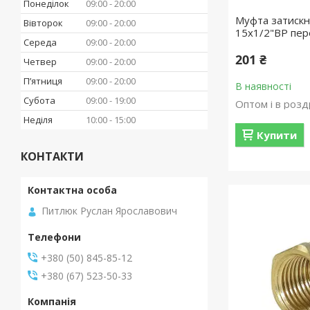
Понеділок
09:00
20:00
Муфта затискн
Вівторок
09:00
20:00
15х1/2"ВР пере
Середа
09:00
20:00
201 ₴
Четвер
09:00
20:00
Пʼятниця
09:00
20:00
В наявності
Субота
09:00
19:00
Оптом і в розд
Неділя
10:00
15:00
Купити
КОНТАКТИ
Питлюк Руслан Ярославович
+380 (50) 845-85-12
+380 (67) 523-50-33