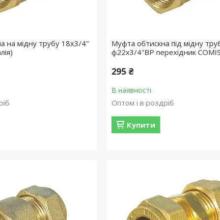
а на мідну трубу 18х3/4"
Муфта обтискна під мідну тру
лія)
ф22х3/4"ВР перехідник COMISA
295 ₴
В наявності
ріб
Оптом і в роздріб
Купити