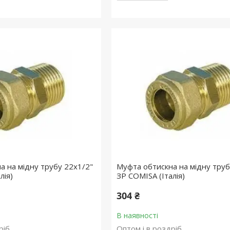
а на мідну трубу 22х1/2"
Муфта обтискна на мідну труб
лія)
ЗР COMISA (Італія)
304 ₴
В наявності
ріб
Оптом і в роздріб