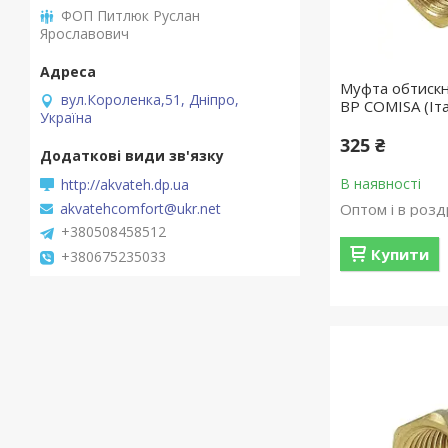
ФОП Питлюк Руслан
Ярославович
Муфта обтискн
вул.Короленка,51, Дніпро,
ВР COMISA (Іта
Україна
325 ₴
В наявності
http://akvateh.dp.ua
Оптом і в розд
akvatehcomfort@ukr.net
+380508458512
Купити
+380675235033