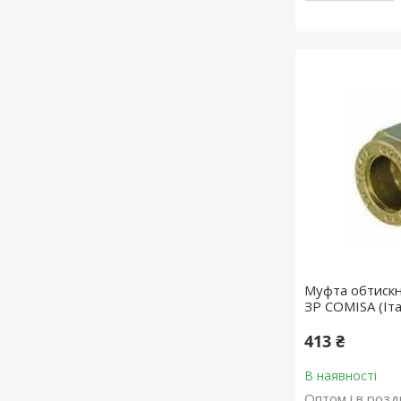
Муфта обтискн
ЗР COMISA (Іта
413 ₴
В наявності
Оптом і в розд