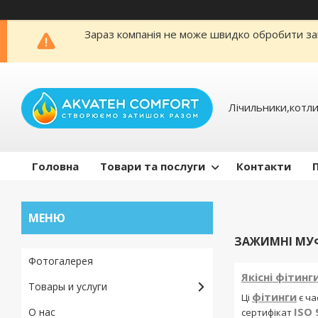
Зараз компанія не може швидко обробити зам
Лічильники,котли
Головна
Товари та послуги
Контакти
ЗАЖИМНІ МУФ
Фотогалерея
Якісні фітин
Товары и услуги
фітинги
Ці
є ча
ISO 
О нас
сертифікат