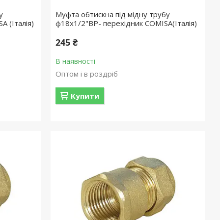
у
Муфта обтискна під мідну трубу
A (Італія)
ф18х1/2"ВР- перехідник COMISA(Італія)
245 ₴
В наявності
Оптом і в роздріб
Купити