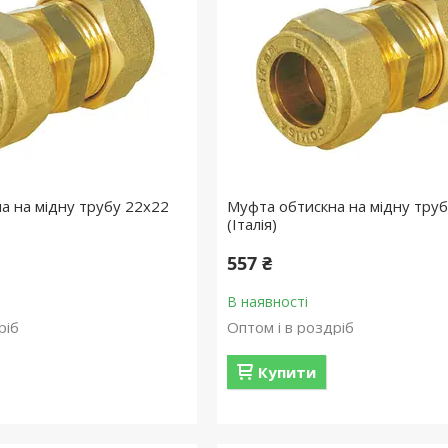
а на мідну трубу 22х22
Муфта обтискна на мідну тру
(Італія)
557 ₴
В наявності
ріб
Оптом і в роздріб
Купити