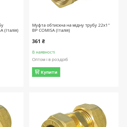
бу
Муфта обтискна на мідну трубу 22х1"
 (Італія)
ВР COMISA (Італія)
361 ₴
В наявності
Оптом і в роздріб
Купити