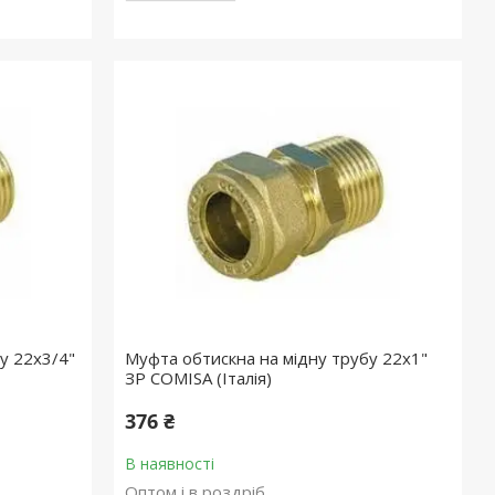
у 22х3/4"
Муфта обтискна на мідну трубу 22х1"
ЗР COMISA (Італія)
376 ₴
В наявності
Оптом і в роздріб